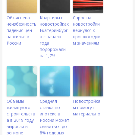
Объяснена
Квартиры в
Спрос на
неизбежность
новостройках
новостройки
падения цен
Екатеринбург
вернулся к
на жилье в
а с начала
прошлогодни
России
года
м значениям
подорожали
на 1,7%
Объемы
Средняя
Новостройка
жилищного
ставка по
м помогут
строительств
ипотеке в
материально
а в 2019 году
России может
выросли в
снизиться до
регионе
8% годовых