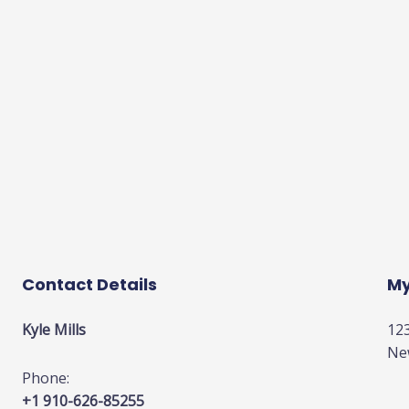
Contact Details
My
Kyle Mills
123
Ne
Phone:
+1 910-626-85255