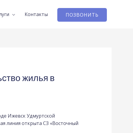
луги
Контакты
ПОЗВОНИТЬ
ьство жилья в
оде Ижевск Удмуртской
ная линия открыта СЗ «Восточный