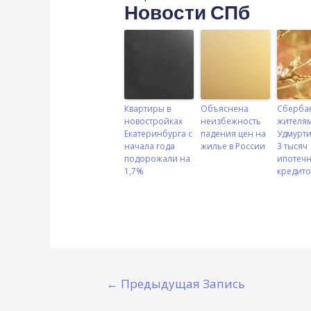
Новости СПб
Квартиры в
Объяснена
Сберба
новостройках
неизбежность
жителя
Екатеринбурга с
падения цен на
Удмурти
начала года
жилье в России
3 тысяч
подорожали на
ипотеч
1,7%
кредито
←
Предыдущая Запись