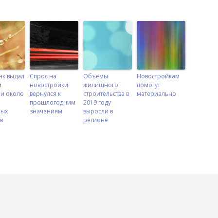
нк выдал
Спрос на
Объемы
Новостройкам
м
новостройки
жилищного
помогут
и около
вернулся к
строительства в
материально
прошлогодним
2019 году
ных
значениям
выросли в
в
регионе