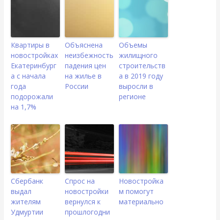
Квартиры в
Объяснена
Объемы
новостройках
неизбежность
жилищного
Екатеринбург
падения цен
строительств
а с начала
на жилье в
а в 2019 году
года
России
выросли в
подорожали
регионе
на 1,7%
Сбербанк
Спрос на
Новостройка
выдал
новостройки
м помогут
жителям
вернулся к
материально
Удмуртии
прошлогодни