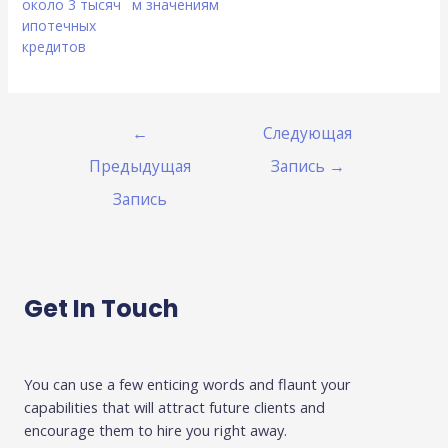
около 3 тысяч
м значениям
ипотечных
кредитов
←
Следующая
Предыдущая
Запись
→
Запись
Get In Touch
You can use a few enticing words and flaunt your
capabilities that will attract future clients and
encourage them to hire you right away.