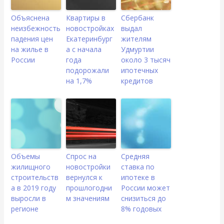
Объяснена
Квартиры в
Сбербанк
неизбежность
новостройках
выдал
падения цен
Екатеринбург
жителям
на жилье в
а с начала
Удмуртии
России
года
около 3 тысяч
подорожали
ипотечных
на 1,7%
кредитов
Объемы
Спрос на
Средняя
жилищного
новостройки
ставка по
строительств
вернулся к
ипотеке в
а в 2019 году
прошлогодни
России может
выросли в
м значениям
снизиться до
регионе
8% годовых