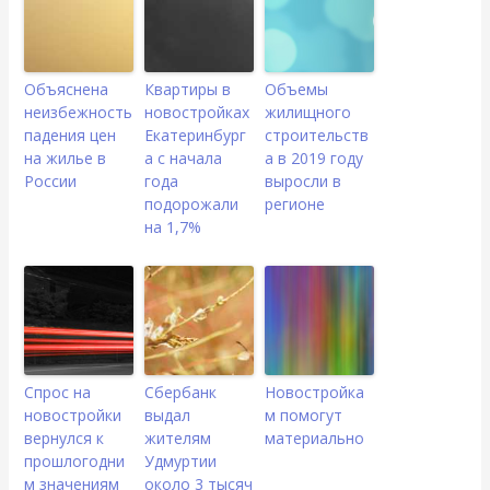
Объяснена
Квартиры в
Объемы
неизбежность
новостройках
жилищного
падения цен
Екатеринбург
строительств
на жилье в
а с начала
а в 2019 году
России
года
выросли в
подорожали
регионе
на 1,7%
Спрос на
Сбербанк
Новостройка
новостройки
выдал
м помогут
вернулся к
жителям
материально
прошлогодни
Удмуртии
м значениям
около 3 тысяч