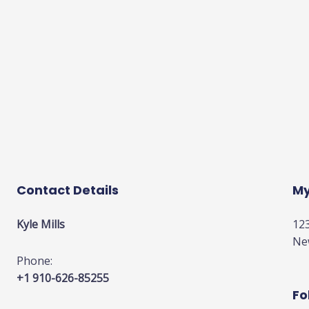
Contact Details
My
Kyle Mills
123
Ne
Phone:
+1 910-626-85255
Fo