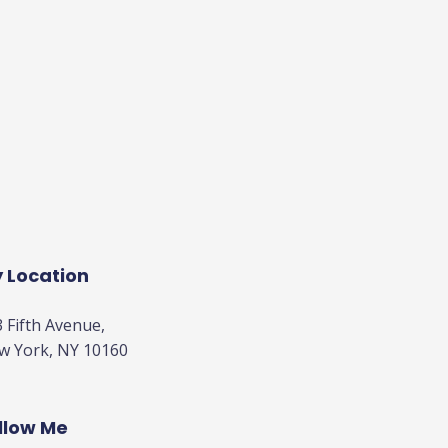
 Location
 Fifth Avenue,
w York, NY 10160
llow Me