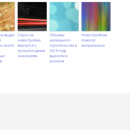
нк выдал
Спрос на
Объемы
Новостройкам
м
новостройки
жилищного
помогут
и около
вернулся к
строительства в
материально
прошлогодним
2019 году
ных
значениям
выросли в
в
регионе