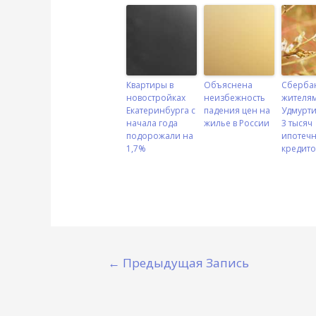
Квартиры в
Объяснена
Сберба
новостройках
неизбежность
жителя
Екатеринбурга с
падения цен на
Удмурти
начала года
жилье в России
3 тысяч
подорожали на
ипотеч
1,7%
кредито
←
Предыдущая Запись