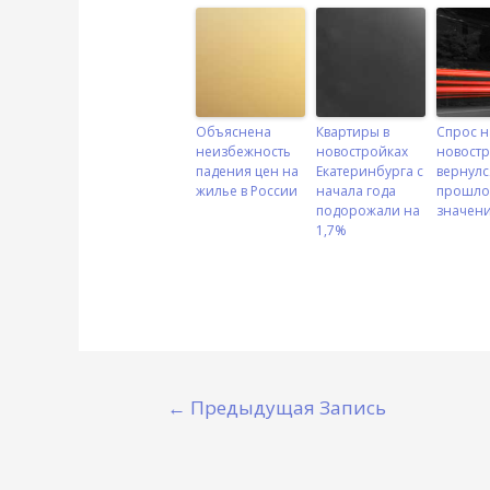
Объяснена
Квартиры в
Спрос н
неизбежность
новостройках
новост
падения цен на
Екатеринбурга с
вернулс
жилье в России
начала года
прошло
подорожали на
значен
1,7%
←
Предыдущая Запись