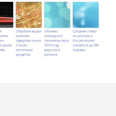
а
Сбербанк выдал
Объемы
Средняя ставка
ройки
жителям
жилищного
по ипотеке в
я к
Удмуртии около
строительства в
России может
годним
3 тысяч
2019 году
снизиться до 8%
иям
ипотечных
выросли в
годовых
кредитов
регионе