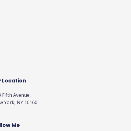
 Location
 Fifth Avenue,
w York, NY 10160
llow Me