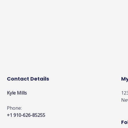
Contact Details
My
Kyle Mills
123
Ne
Phone:
+1 910-626-85255
Fo