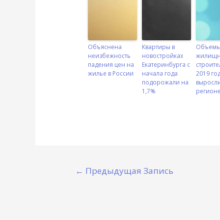
Объяснена
Квартиры в
Объем
неизбежность
новостройках
жилищн
падения цен на
Екатеринбурга с
строите
жилье в России
начала года
2019 го
подорожали на
выросли
1,7%
регион
←
Предыдущая Запись