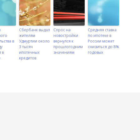
ы
Сбербанк выдал
Спрос на
Средняя ставка
ого
жителям
новостройки
по ипотеке в
льства в
Удмуртии около
вернулся к
России может
ду
3 тысяч
прошлогодним
снизиться до 8%
 в
ипотечных
значениям
годовых
е
кредитов