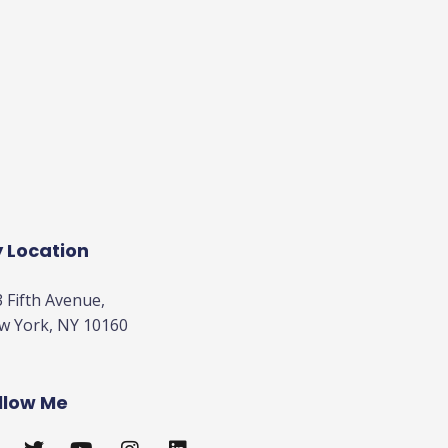
 Location
 Fifth Avenue,
w York, NY 10160
llow Me