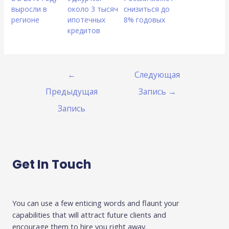
выросли в
около 3 тысяч
снизиться до
регионе
ипотечных
8% годовых
кредитов
←
Следующая
Предыдущая
Запись
→
Запись
Get In Touch
You can use a few enticing words and flaunt your
capabilities that will attract future clients and
encourage them to hire you right away.