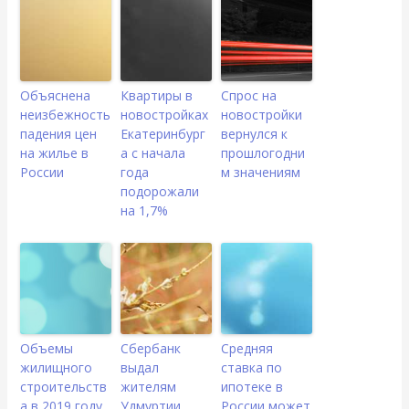
Объяснена
Квартиры в
Спрос на
неизбежность
новостройках
новостройки
падения цен
Екатеринбург
вернулся к
на жилье в
а с начала
прошлогодни
России
года
м значениям
подорожали
на 1,7%
Объемы
Сбербанк
Средняя
жилищного
выдал
ставка по
строительств
жителям
ипотеке в
а в 2019 году
Удмуртии
России может