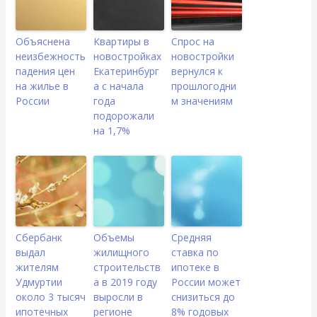
Объяснена
Квартиры в
Спрос на
неизбежность
новостройках
новостройки
падения цен
Екатеринбург
вернулся к
на жилье в
а с начала
прошлогодни
России
года
м значениям
подорожали
на 1,7%
Сбербанк
Объемы
Средняя
выдал
жилищного
ставка по
жителям
строительств
ипотеке в
Удмуртии
а в 2019 году
России может
около 3 тысяч
выросли в
снизиться до
ипотечных
регионе
8% годовых